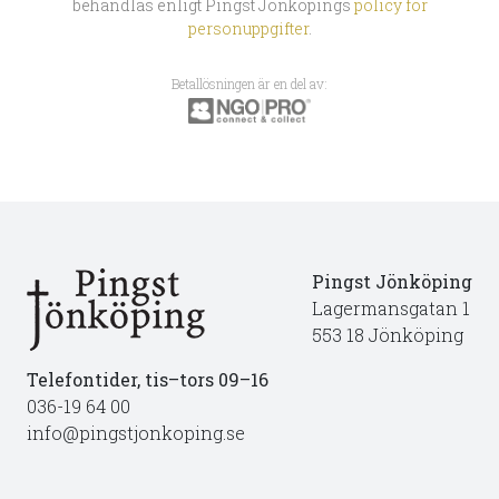
behandlas enligt Pingst Jönköpings
policy för
personuppgifter
.
Betallösningen är en del av:
Pingst Jönköping
Lagermansgatan 1
553 18 Jönköping
Telefontider, tis–tors 09–16
036-19 64 00
info@pingstjonkoping.se